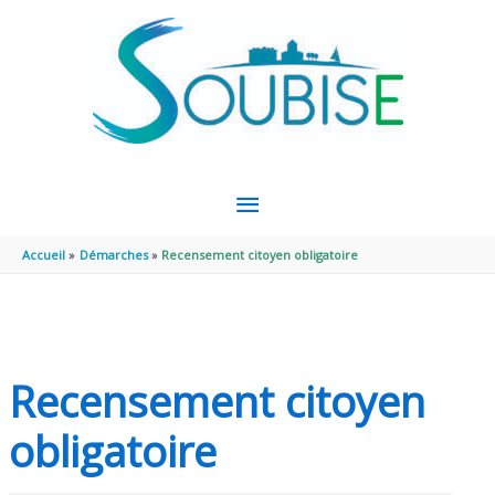
Aller au contenu
Aller au pied de page
MENU
PRINCIPAL
Accueil
Démarches
Recensement citoyen obligatoire
Recensement citoyen
obligatoire