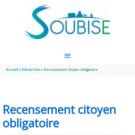
Aller au contenu
Aller au pied de page
MENU
PRINCIPAL
Accueil
Démarches
Recensement citoyen obligatoire
Recensement citoyen
obligatoire