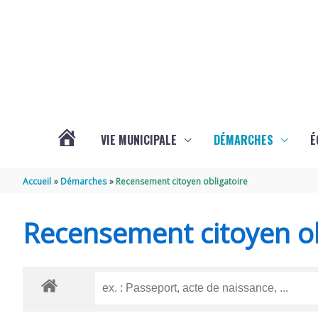
Aller au contenu
Aller au pied de page
VIE MUNICIPALE
DÉMARCHES
É
ACTUALITÉS
Accueil
Démarches
Recensement citoyen obligatoire
DE
Recensement citoyen ob
SOUBISE