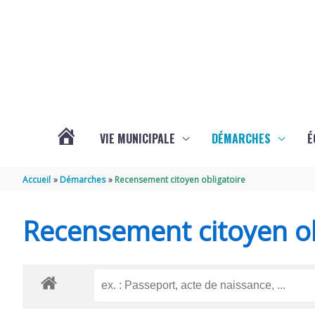
Aller au contenu
Aller au pied de page
VIE MUNICIPALE
DÉMARCHES
É
ACTUALITÉS
Accueil
Démarches
Recensement citoyen obligatoire
DE
Recensement citoyen ob
SOUBISE