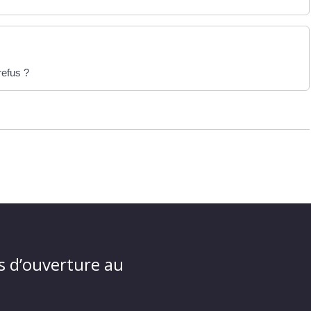
refus ?
s d’ouverture au