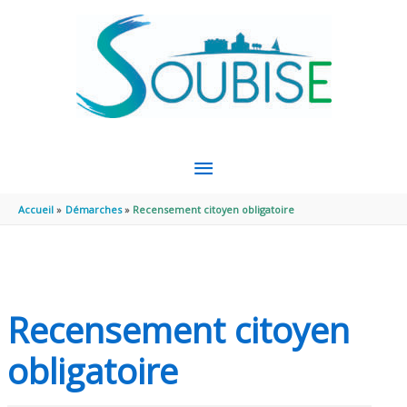
Aller au contenu
Aller au pied de page
MENU
PRINCIPAL
Accueil
Démarches
Recensement citoyen obligatoire
Recensement citoyen
obligatoire