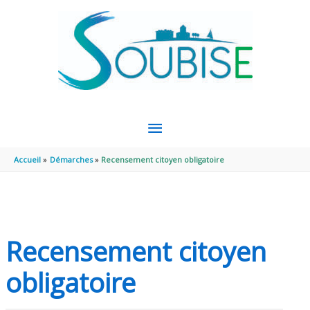
Aller au contenu
Aller au pied de page
MENU
PRINCIPAL
Accueil
Démarches
Recensement citoyen obligatoire
Recensement citoyen
obligatoire