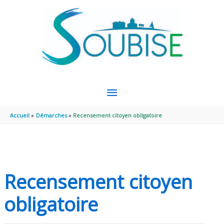
Aller au contenu
Aller au pied de page
MENU
PRINCIPAL
Accueil
Démarches
Recensement citoyen obligatoire
Recensement citoyen
obligatoire