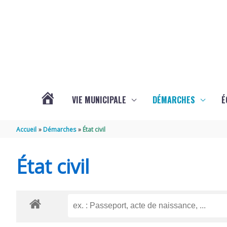
Aller au contenu
Aller au pied de page
VIE MUNICIPALE
DÉMARCHES
É
ACTUALITÉS
Accueil
Démarches
État civil
DE
État civil
SOUBISE