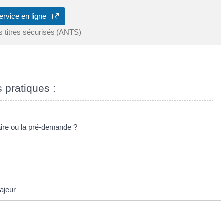
ervice en ligne
s titres sécurisés (ANTS)
s pratiques :
aire ou la pré-demande ?
ajeur