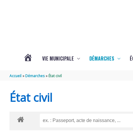
Aller au contenu
Aller au pied de page
VIE MUNICIPALE
DÉMARCHES
É
ACTUALITÉS
Accueil
Démarches
État civil
DE
État civil
SOUBISE