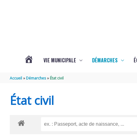
Aller au contenu
Aller au pied de page
VIE MUNICIPALE
DÉMARCHES
É
ACTUALITÉS
Accueil
Démarches
État civil
DE
État civil
SOUBISE