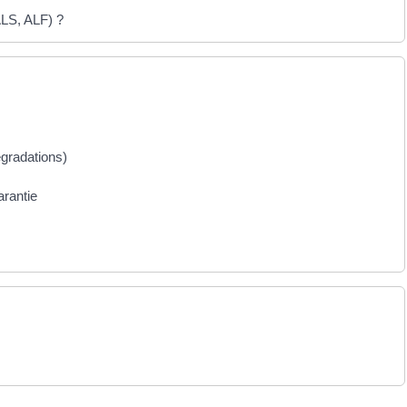
ALS, ALF) ?
égradations)
arantie