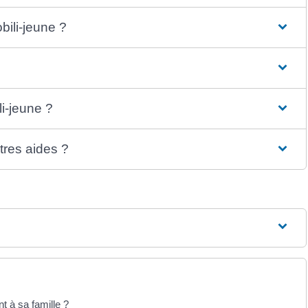
bili-jeune ?
li-jeune ?
tres aides ?
t à sa famille ?