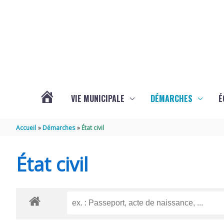
Aller au contenu
Aller au pied de page
VIE MUNICIPALE
DÉMARCHES
É
ACTUALITÉS
Accueil
Démarches
État civil
DE
État civil
SOUBISE