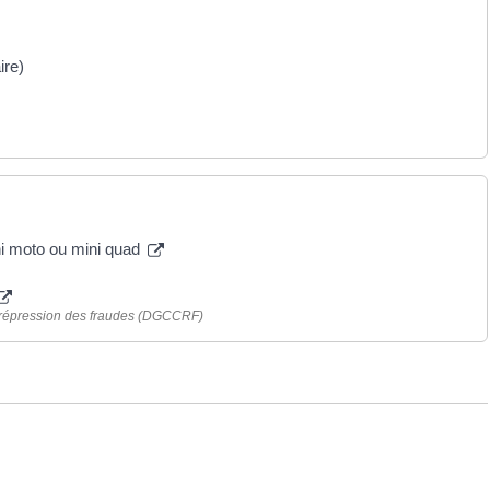
ire)
mini moto ou mini quad
a répression des fraudes (DGCCRF)