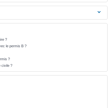
ire ?
vec le permis B ?
ermis ?
 civile ?