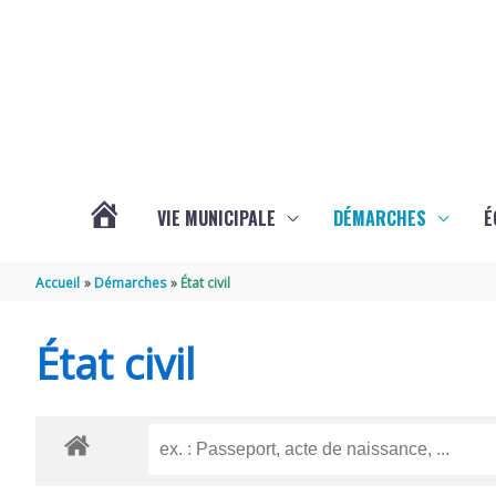
Aller au contenu
Aller au pied de page
VIE MUNICIPALE
DÉMARCHES
É
ACTUALITÉS
Accueil
Démarches
État civil
DE
État civil
SOUBISE