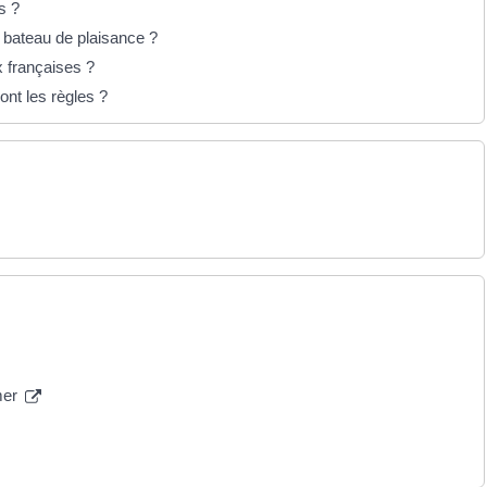
s ?
s bateau de plaisance ?
x françaises ?
nt les règles ?
mer