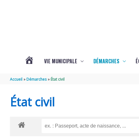
Aller au contenu
Aller au pied de page
VIE MUNICIPALE
DÉMARCHES
É
ACTUALITÉS
Accueil
Démarches
État civil
DE
État civil
SOUBISE