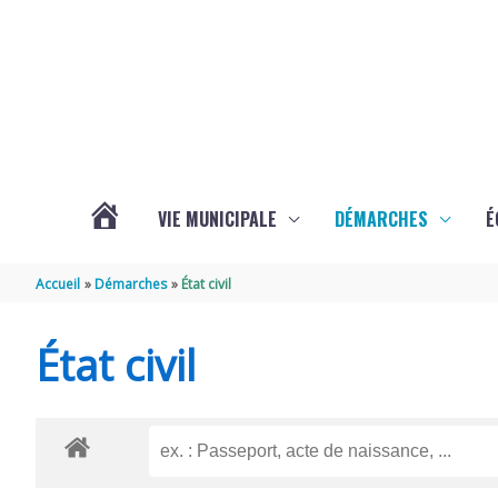
Aller au contenu
Aller au pied de page
VIE MUNICIPALE
DÉMARCHES
É
ACTUALITÉS
Accueil
Démarches
État civil
DE
État civil
SOUBISE