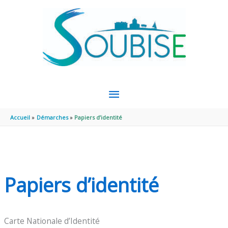
Aller au contenu
Aller au pied de page
MENU
PRINCIPAL
Accueil
Démarches
Papiers d’identité
Papiers d’identité
Carte Nationale d’Identité