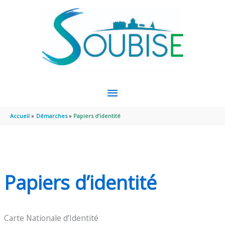
Aller au contenu
Aller au pied de page
MENU
PRINCIPAL
Accueil
Démarches
Papiers d’identité
Papiers d’identité
Carte Nationale d’Identité