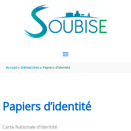
Aller au contenu
Aller au pied de page
MENU
PRINCIPAL
Accueil
Démarches
Papiers d’identité
Papiers d’identité
Carte Nationale d’Identité