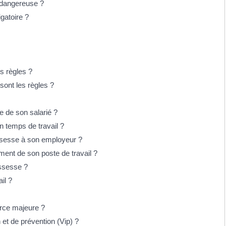
n dangereuse ?
igatoire ?
es règles ?
sont les règles ?
e de son salarié ?
on temps de travail ?
ossesse à son employeur ?
ment de son poste de travail ?
ossesse ?
il ?
force majeure ?
n et de prévention (Vip) ?