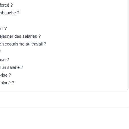
nforcé ?
'embauche ?
il ?
éjeuner des salariés ?
e secourisme au travail ?
?
ise ?
'un salarié ?
rise ?
alarié ?