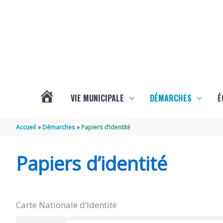
Aller au contenu
Aller au pied de page
VIE MUNICIPALE
DÉMARCHES
É
ACTUALITÉS
Accueil
Démarches
Papiers d’identité
DE
Papiers d’identité
SOUBISE
Carte Nationale d’Identité