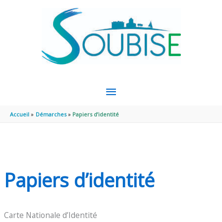
Aller au contenu
Aller au pied de page
MENU
PRINCIPAL
Accueil
Démarches
Papiers d’identité
Papiers d’identité
Carte Nationale d’Identité