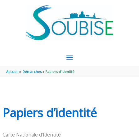
Aller au contenu
Aller au pied de page
MENU
PRINCIPAL
Accueil
Démarches
Papiers d’identité
Papiers d’identité
Carte Nationale d’Identité