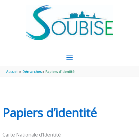
Aller au contenu
Aller au pied de page
MENU
PRINCIPAL
Accueil
Démarches
Papiers d’identité
Papiers d’identité
Carte Nationale d’Identité