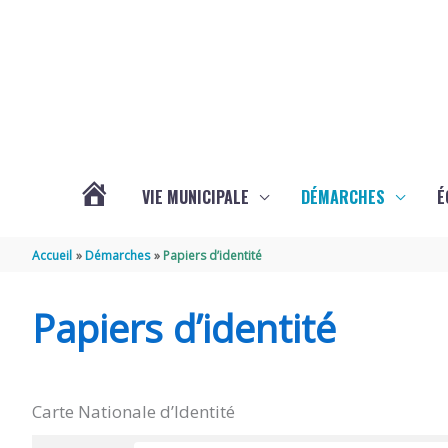
Aller au contenu
Aller au pied de page
VIE MUNICIPALE
DÉMARCHES
É
ACTUALITÉS
Accueil
Démarches
Papiers d’identité
DE
Papiers d’identité
SOUBISE
Carte Nationale d’Identité