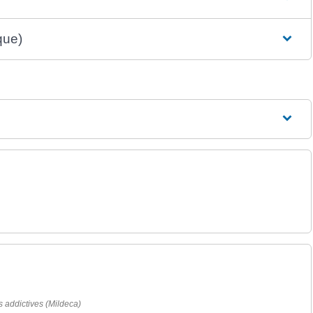
que)
es addictives (Mildeca)