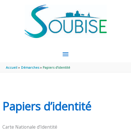
Aller au contenu
Aller au pied de page
MENU
PRINCIPAL
Accueil
Démarches
Papiers d’identité
Papiers d’identité
Carte Nationale d’Identité