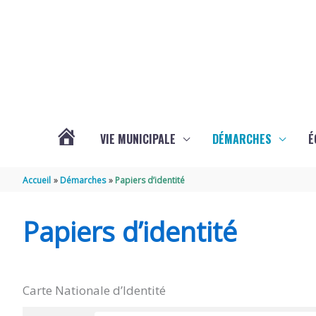
Aller au contenu
Aller au pied de page
VIE MUNICIPALE
DÉMARCHES
É
ACTUALITÉS
Accueil
Démarches
Papiers d’identité
DE
Papiers d’identité
SOUBISE
Carte Nationale d’Identité