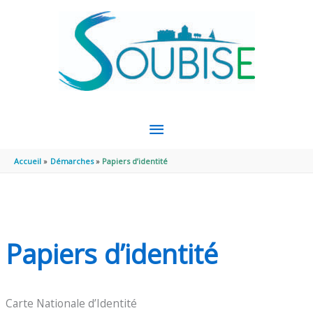
Aller au contenu
Aller au pied de page
MENU
PRINCIPAL
Accueil
Démarches
Papiers d’identité
Papiers d’identité
Carte Nationale d’Identité