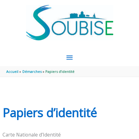
Aller au contenu
Aller au pied de page
MENU
PRINCIPAL
Accueil
Démarches
Papiers d’identité
Papiers d’identité
Carte Nationale d’Identité