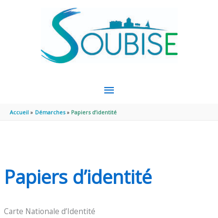
Aller au contenu
Aller au pied de page
MENU
PRINCIPAL
Accueil
Démarches
Papiers d’identité
Papiers d’identité
Carte Nationale d’Identité