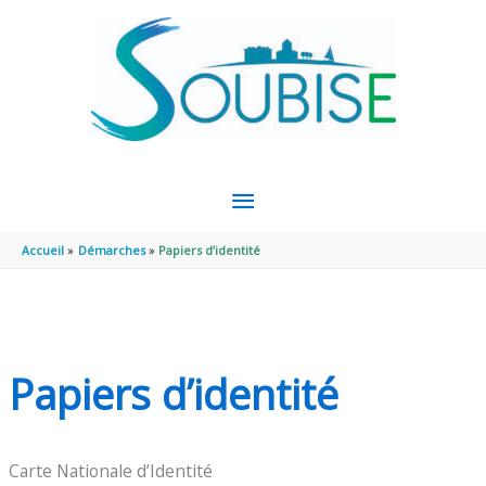
Aller au contenu
Aller au pied de page
MENU
PRINCIPAL
Accueil
Démarches
Papiers d’identité
Papiers d’identité
Carte Nationale d’Identité