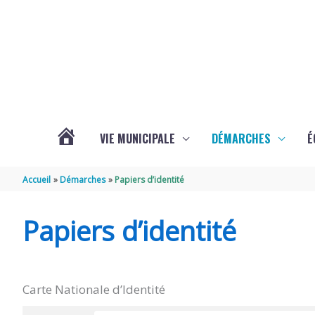
Aller au contenu
Aller au pied de page
VIE MUNICIPALE
DÉMARCHES
É
ACTUALITÉS
Accueil
Démarches
Papiers d’identité
DE
Papiers d’identité
SOUBISE
Carte Nationale d’Identité