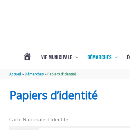
Aller au contenu
Aller au pied de page
VIE MUNICIPALE
DÉMARCHES
É
ACTUALITÉS
Accueil
Démarches
Papiers d’identité
DE
Papiers d’identité
SOUBISE
Carte Nationale d’Identité