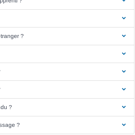
apprenti ?
’étranger ?
?
?
endu ?
issage ?