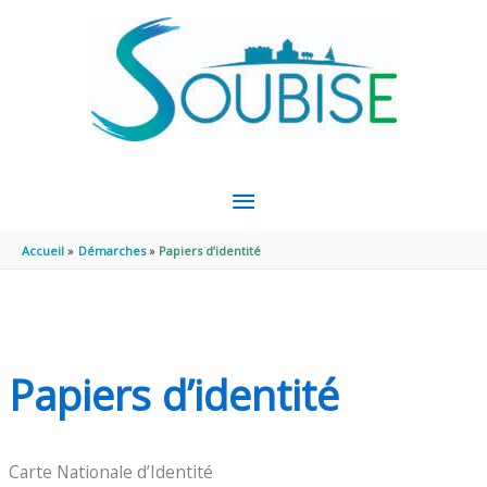
Aller au contenu
Aller au pied de page
MENU
PRINCIPAL
Accueil
Démarches
Papiers d’identité
Papiers d’identité
Carte Nationale d’Identité