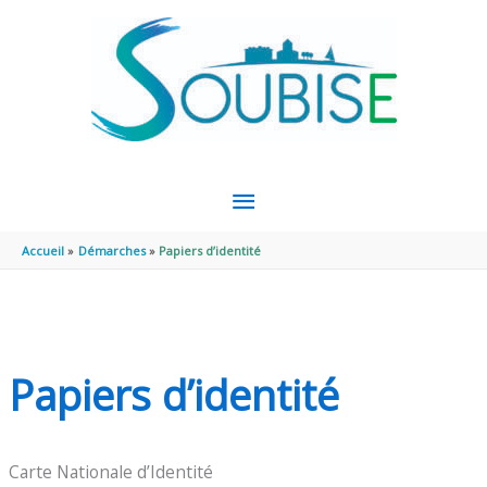
Aller au contenu
Aller au pied de page
MENU
PRINCIPAL
Accueil
Démarches
Papiers d’identité
Papiers d’identité
Carte Nationale d’Identité