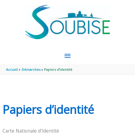
Aller au contenu
Aller au pied de page
MENU
PRINCIPAL
Accueil
Démarches
Papiers d’identité
Papiers d’identité
Carte Nationale d’Identité