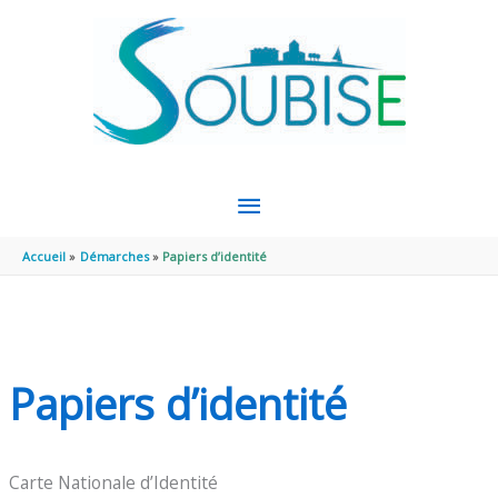
Aller au contenu
Aller au pied de page
MENU
PRINCIPAL
Accueil
Démarches
Papiers d’identité
Papiers d’identité
Carte Nationale d’Identité