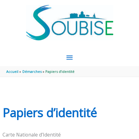
Aller au contenu
Aller au pied de page
MENU
PRINCIPAL
Accueil
Démarches
Papiers d’identité
Papiers d’identité
Carte Nationale d’Identité