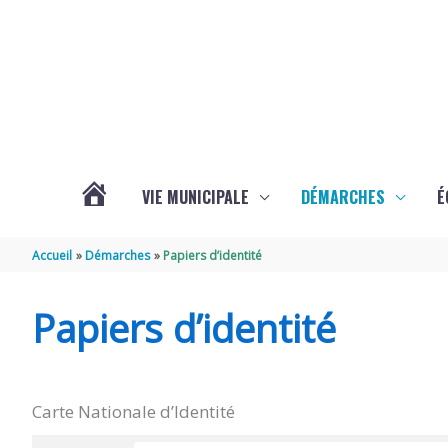
Aller au contenu
Aller au pied de page
VIE MUNICIPALE
DÉMARCHES
É
ACTUALITÉS
Accueil
Démarches
Papiers d’identité
DE
Papiers d’identité
SOUBISE
Carte Nationale d’Identité