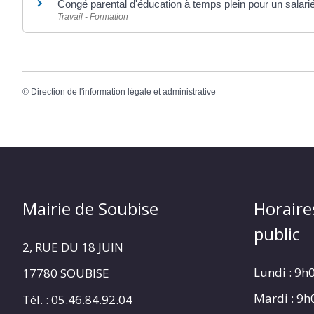
Congé parental d'éducation à temps plein pour un salarié
Travail - Formation
©
Direction de l'information légale et administrative
Mairie de Soubise
Horaire
public
2, RUE DU 18 JUIN
Lundi : 9h
17780 SOUBISE
Mardi : 9
Tél. : 05.46.84.92.04