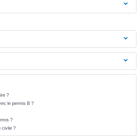
ire ?
vec le permis B ?
ermis ?
 civile ?