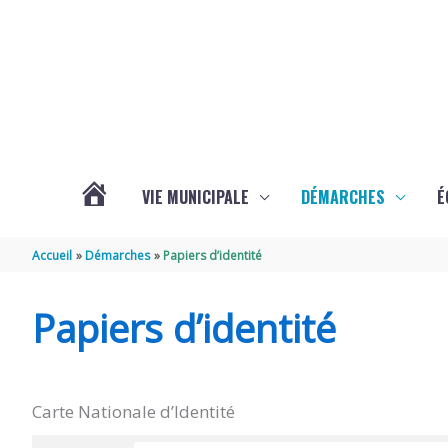
Aller au contenu
Aller au pied de page
VIE MUNICIPALE
DÉMARCHES
É
ACTUALITÉS
Accueil
Démarches
Papiers d’identité
DE
Papiers d’identité
SOUBISE
Carte Nationale d’Identité