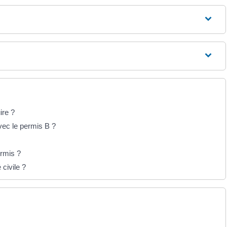
ire ?
vec le permis B ?
ermis ?
 civile ?