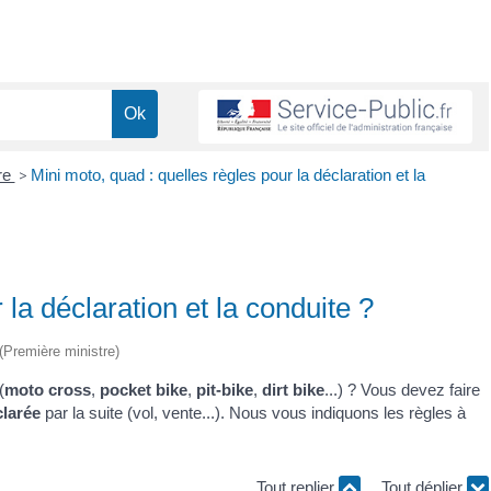
re
>
Mini moto, quad : quelles règles pour la déclaration et la
 la déclaration et la conduite ?
 (Première ministre)
(
moto cross
,
pocket bike
,
pit-bike
,
dirt bike
...) ? Vous devez faire
clarée
par la suite (vol, vente...). Nous vous indiquons les règles à
Tout replier
Tout déplier