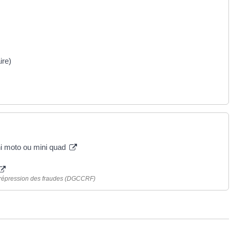
ire)
mini moto ou mini quad
a répression des fraudes (DGCCRF)