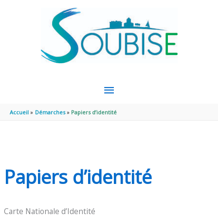
Aller au contenu
Aller au pied de page
MENU
PRINCIPAL
Accueil
Démarches
Papiers d’identité
Papiers d’identité
Carte Nationale d’Identité