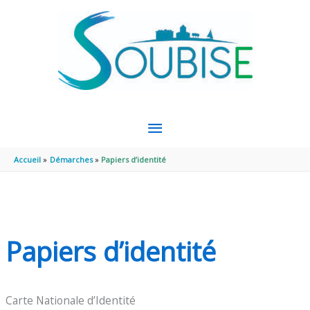
Aller au contenu
Aller au pied de page
MENU
PRINCIPAL
Accueil
Démarches
Papiers d’identité
Papiers d’identité
Carte Nationale d’Identité