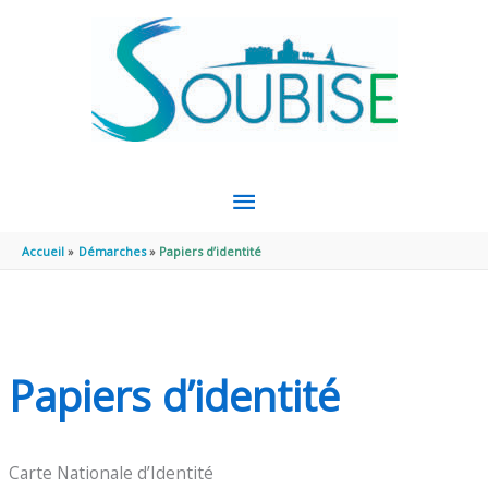
Aller au contenu
Aller au pied de page
MENU
PRINCIPAL
Accueil
Démarches
Papiers d’identité
Papiers d’identité
Carte Nationale d’Identité