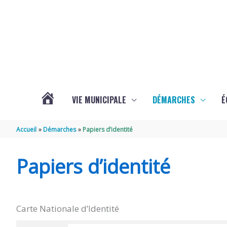
Aller au contenu
Aller au pied de page
VIE MUNICIPALE
DÉMARCHES
É
ACTUALITÉS
Accueil
Démarches
Papiers d’identité
DE
Papiers d’identité
SOUBISE
Carte Nationale d’Identité