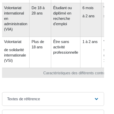
Volontariat
De 18 à
Étudiant ou
6 mois
Variab
international
28 ans
diplômé en
à 2 ans
selon 
en
recherche
administration
d'emploi
(VIA)
Volontariat
Plus de
Être sans
1 à 2 ans
Variab
18 ans
activité
de solidarité
selon 
professionnelle
internationale
(mini
(VSI)
100 €
Caractéristiques des différents contrats de
Textes de référence