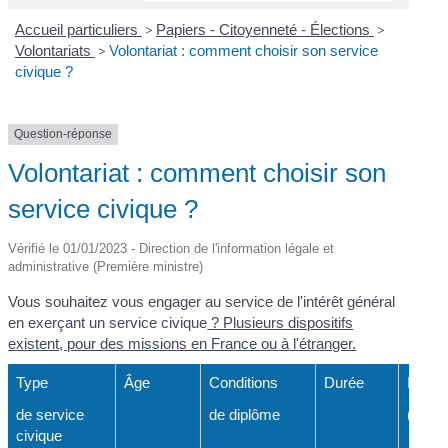
Accueil particuliers
>
Papiers - Citoyenneté - Élections
>
Volontariats
>
Volontariat : comment choisir son service
civique ?
Question-réponse
Volontariat : comment choisir son
service civique ?
Vérifié le 01/01/2023 - Direction de l'information légale et
administrative (Première ministre)
Vous souhaitez vous engager au service de l'intérêt général
en exerçant un service civique
? Plusieurs dispositifs
existent, pour des missions en France ou à l'étranger.
Type
Âge
Conditions
Durée
Indem
de service
de diplôme
(mens
civique