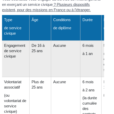
en exerçant un service civique
? Plusieurs dispositifs
existent, pour des missions en France ou à l'étranger.
Type
Âge
Conditions
Durée
Indem
de service
de diplôme
(mens
civique
Engagement
De 16 à
Aucune
6 mois
541,1
de service
25 ans
à 1 an
(+
111
civique
en ca
difficu
social
Volontariat
Plus de
Aucune
6 mois
Entre
associatif
25 ans
123,1
à 2 ans
(ou
824,8
(la durée
volontariat de
cumulée
service
des
civique)
contrats