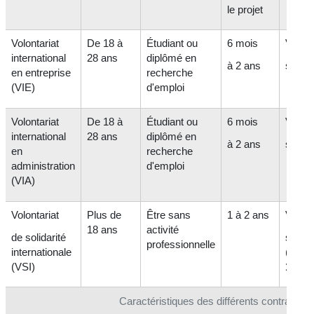
le projet
Volontariat
De 18 à
Étudiant ou
6 mois
Variab
international
28 ans
diplômé en
à 2 ans
selon 
en entreprise
recherche
(VIE)
d'emploi
Volontariat
De 18 à
Étudiant ou
6 mois
Variab
international
28 ans
diplômé en
à 2 ans
selon 
en
recherche
administration
d'emploi
(VIA)
Volontariat
Plus de
Être sans
1 à 2 ans
Variab
18 ans
activité
de solidarité
selon 
professionnelle
internationale
(mini
(VSI)
100 €
Caractéristiques des différents contrats de