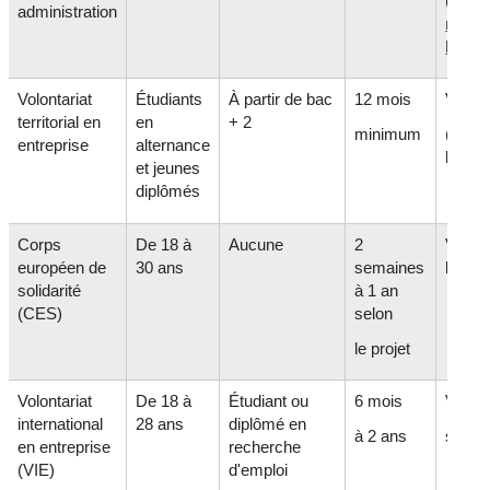
(au mo
administration
mini
légal
)
Volontariat
Étudiants
À partir de bac
12 mois
Variab
territorial en
en
+ 2
minimum
(+ su
entreprise
alternance
logem
et jeunes
diplômés
Corps
De 18 à
Aucune
2
Variab
européen de
30 ans
semaines
le pay
solidarité
à 1 an
(CES)
selon
le projet
Volontariat
De 18 à
Étudiant ou
6 mois
Variab
international
28 ans
diplômé en
à 2 ans
selon 
en entreprise
recherche
(VIE)
d'emploi