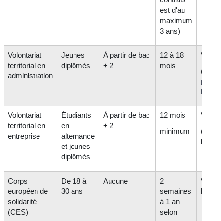
est d'au
maximum
3 ans)
Volontariat
Jeunes
À partir de bac
12 à 18
Variab
territorial en
diplômés
+ 2
mois
(au mo
administration
mini
légal
)
Volontariat
Étudiants
À partir de bac
12 mois
Variab
territorial en
en
+ 2
minimum
(+ su
entreprise
alternance
logem
et jeunes
diplômés
Corps
De 18 à
Aucune
2
Variab
européen de
30 ans
semaines
le pay
solidarité
à 1 an
(CES)
selon