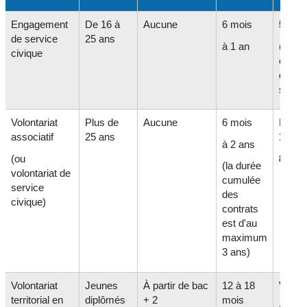
Engagement
De 16 à
Aucune
6 mois
541,1
de service
25 ans
à 1 an
(+
111
civique
en ca
difficu
social
Volontariat
Plus de
Aucune
6 mois
Entre
associatif
25 ans
123,1
à 2 ans
(ou
824,8
(la durée
volontariat de
cumulée
service
des
civique)
contrats
est d'au
maximum
3 ans)
Volontariat
Jeunes
À partir de bac
12 à 18
Variab
territorial en
diplômés
+ 2
mois