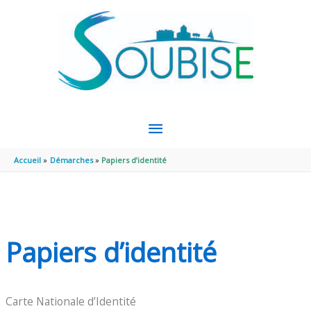
Aller au contenu
Aller au pied de page
MENU
PRINCIPAL
Accueil
Démarches
Papiers d’identité
Papiers d’identité
Carte Nationale d’Identité