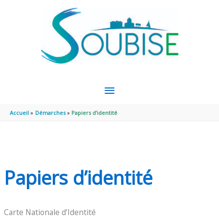
Aller au contenu
Aller au pied de page
MENU
PRINCIPAL
Accueil
Démarches
Papiers d’identité
Papiers d’identité
Carte Nationale d’Identité