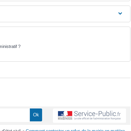
nistratif ?
 d'état civil
Comment contester un refus de la mairie en matière