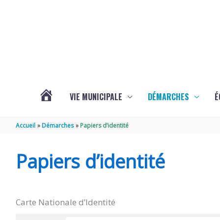
Aller au contenu
Aller au pied de page
VIE MUNICIPALE
DÉMARCHES
É
ACTUALITÉS
Accueil
Démarches
Papiers d’identité
DE
Papiers d’identité
SOUBISE
Carte Nationale d’Identité