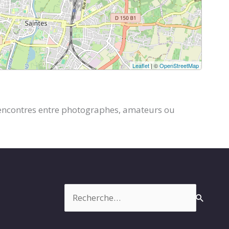
Leaflet
| ©
OpenStreetMap
s rencontres entre photographes, amateurs ou
Rechercher :