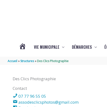
Aller au contenu
Aller au pied de page
VIE MUNICIPALE
DÉMARCHES
É
ACTUALITÉS
Accueil
Structures
Des Clics Photographie
DE
Des Clics Photographie
SOUBISE
Contact
07 77 96 55 05
assodesclicsphotos@gmail.com