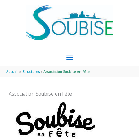
Aller au contenu
Aller au pied de page
MENU
PRINCIPAL
Accueil
Structures
Association Soubise en Fête
Association Soubise en Fête