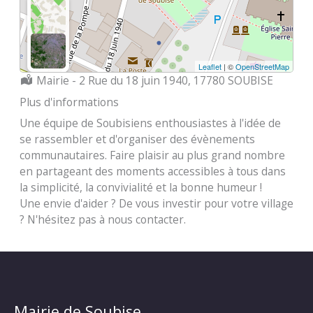
Leaflet
| ©
OpenStreetMap
Localisation :
Mairie - 2 Rue du 18 juin 1940, 17780 SOUBISE
Plus d'informations
Une équipe de Soubisiens enthousiastes à l'idée de
se rassembler et d'organiser des évènements
communautaires. Faire plaisir au plus grand nombre
en partageant des moments accessibles à tous dans
la simplicité, la convivialité et la bonne humeur !
Une envie d'aider ? De vous investir pour votre village
? N'hésitez pas à nous contacter.
Mairie de Soubise