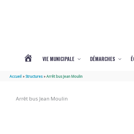
Aller au contenu
Aller au pied de page
VIE MUNICIPALE
DÉMARCHES
É
ACTUALITÉS
Accueil
Structures
Arrêt bus Jean Moulin
DE
Arrêt bus Jean Moulin
SOUBISE