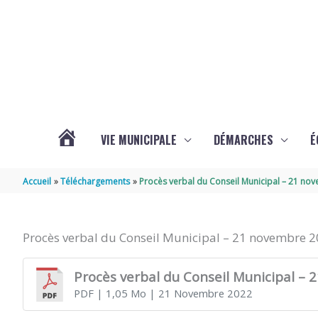
Aller au contenu
Aller au pied de page
VIE MUNICIPALE
DÉMARCHES
É
ACTUALITÉS
Accueil
Téléchargements
Procès verbal du Conseil Municipal – 21 no
DE
Procès verbal du Conseil Municipal – 21 novembre 
SOUBISE
Procès verbal du Conseil Municipal –
PDF
| 1,05 Mo
| 21 Novembre 2022