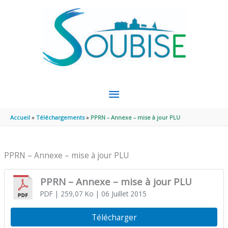
Aller au contenu
Aller au pied de page
MENU
PRINCIPAL
Accueil
Téléchargements
PPRN – Annexe – mise à jour PLU
PPRN – Annexe – mise à jour PLU
PPRN – Annexe – mise à jour PLU
PDF
| 259,07 Ko
| 06 Juillet 2015
Télécharger