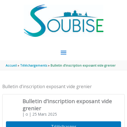
Aller au contenu
Aller au pied de page
MENU
PRINCIPAL
Accueil
Téléchargements
Bulletin d’inscription exposant vide grenier
Bulletin d’inscription exposant vide grenier
Bulletin d’inscription exposant vide
grenier
| o
| 25 Mars 2025
Télécharger